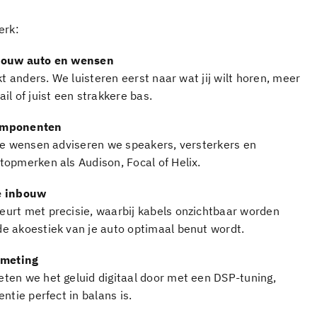
erk:
jouw auto en wensen
nkt anders. We luisteren eerst naar wat jij wilt horen, meer
il of juist een strakkere bas.
omponenten
 je wensen adviseren we speakers, versterkers en
topmerken als Audison, Focal of Helix.
e inbouw
urt met precisie, waarbij kabels onzichtbaar worden
e akoestiek van je auto optimaal benut wordt.
 meting
ten we het geluid digitaal door met een DSP-tuning,
ntie perfect in balans is.