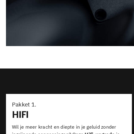
Pakket 1.
HIFI
Wil je meer kracht en diepte in je geluid zonder