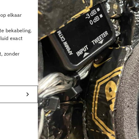
op elkaar
te bekabeling.
luid exact
, zonder