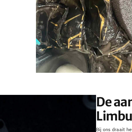
De aa
Limbu
Bij ons draait he