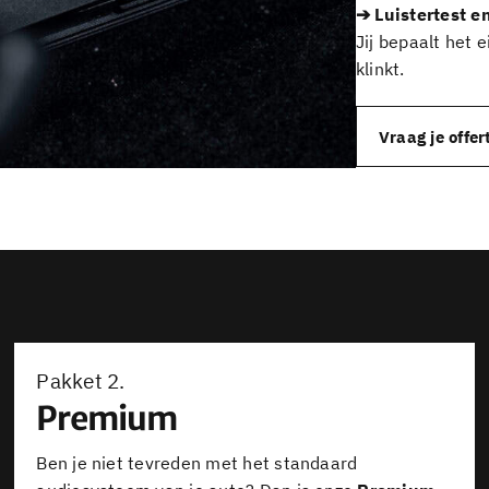
➔ Luistertest en
Jij bepaalt het 
klinkt.
Vraag je offer
Pakket 2.
Premium
Ben je niet tevreden met het standaard