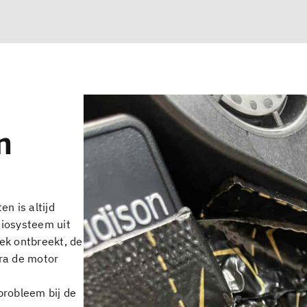
n
en is altijd
diosysteem uit
iek ontbreekt, de
dra de motor
probleem bij de