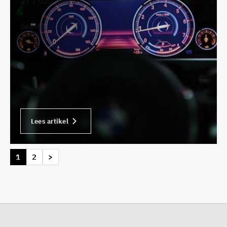
27 / 02 / 2025
•
dennis
Lees artikel
1
2
>