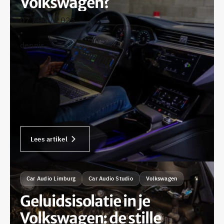
Volkswagen?
07 / 04 / 2025
•
dennis
Lees artikel
Car Audio Limburg
Car Audio Studio
Volkswagen
Geluidsisolatie in je
Volkswagen: de stille