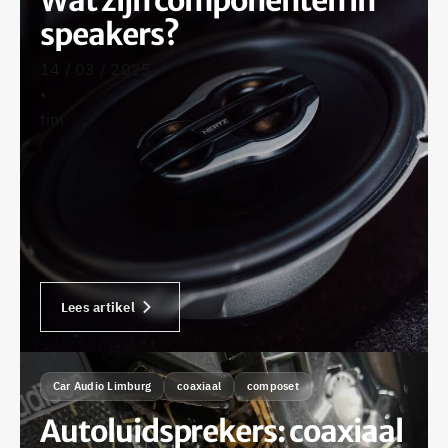
Wat zijn componenten in
speakers?
14 / 03 / 2025
•
tim
Lees artikel
Car Audio Limburg
coaxiaal
composet
Autoluidsprekers: coaxiaal