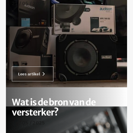
21 / 05 / 2025
•
dennis
Lees artikel
Wat is de bron van de
versterker?
16 / 05 / 2025
•