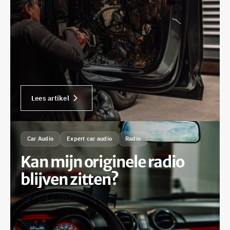
dennis
Lees artikel
Car Audio
Expert car audio
Radio
Kan mijn originele radio
blijven zitten?
29 / 04 / 2025
•
dennis