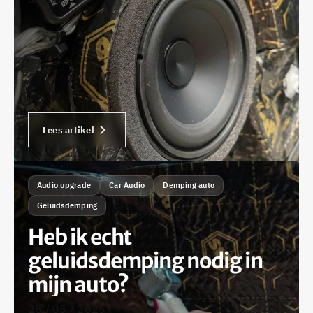
Lees artikel
Audio upgrade
Car Audio
Demping auto
Geluidsdemping
Heb ik echt
geluidsdemping nodig in
mijn auto?
26 / 05 / 2025