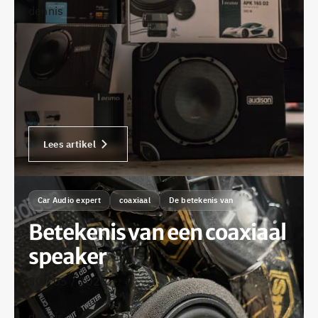
dennis
Lees artikel
Car Audio expert
coaxiaal
De betekenis van
Betekenis van een coaxiaal
speaker
30 / 05 / 2025
•
dennis