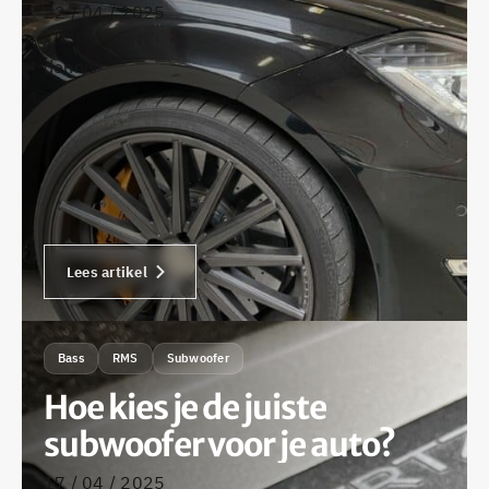
22 / 04 / 2025
•
dennis
Lees artikel
Bass
RMS
Subwoofer
Hoe kies je de juiste
subwoofer voor je auto?
17 / 04 / 2025