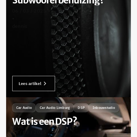
Subwooferbehuizing?
06 / 03 / 2025
•
dennis
Lees artikel
Car Audio
Car Audio Limburg
DSP
Inbouwstudio
Wat is een DSP?
03 / 03 / 2025