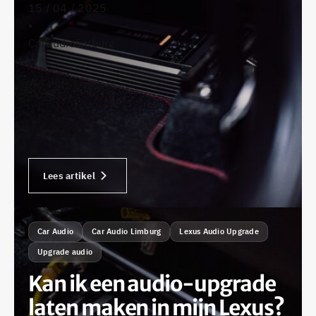
beste bij jou?
15 / 04 / 2025
•
Caraudiolimburg
Lees artikel
Car Audio
Car Audio Limburg
Lexus Audio Upgrade
Upgrade audio
Kan ik een audio-upgrade
laten maken in mijn Lexus?