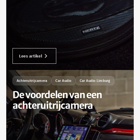
Lees artikel
Achteruitrijcamera
Car Audio
Car Audio Limburg
De voordelen van een
achteruitrijcamera
16 / 06 / 2025
•
dennis