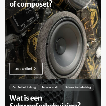
of composet?
12 / 03 / 2025
•
tim
Lees artikel
Car Audio Limburg
Inbouwstudio
Subwooferbehuizing
Wat is een