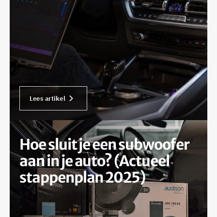
dennis
Lees artikel
Hoe sluit je een subwoofer
aan in je auto? (Actueel
stappenplan 2025)
19 / 06 / 2025
•