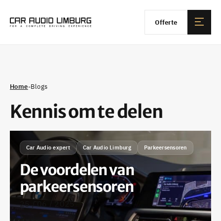
Offerte
Home
-
Blogs
Kennis om te delen
Car Audio expert
Car Audio Limburg
Parkeersensoren
De voordelen van
parkeersensoren
25 / 06 / 2025
•