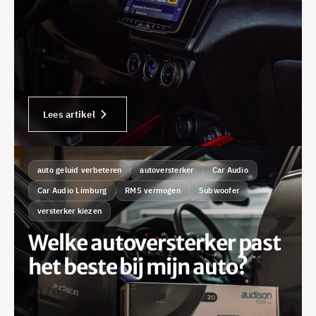
Lees artikel
auto geluid verbeteren
autoversterker
Car Audio
Car Audio Limburg
RMS vermogen
Subwoofer
versterker kiezen
Welke autoversterker past
het beste bij mijn auto?
30 / 05 / 2025
•