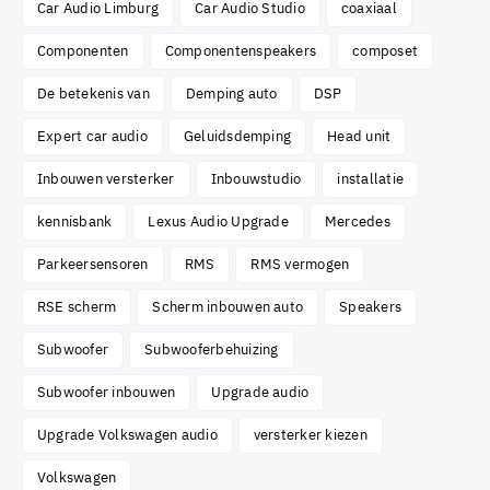
Car Audio Limburg
Car Audio Studio
coaxiaal
Componenten
Componentenspeakers
composet
De betekenis van
Demping auto
DSP
Expert car audio
Geluidsdemping
Head unit
Inbouwen versterker
Inbouwstudio
installatie
kennisbank
Lexus Audio Upgrade
Mercedes
Parkeersensoren
RMS
RMS vermogen
RSE scherm
Scherm inbouwen auto
Speakers
Subwoofer
Subwooferbehuizing
Subwoofer inbouwen
Upgrade audio
Upgrade Volkswagen audio
versterker kiezen
Volkswagen