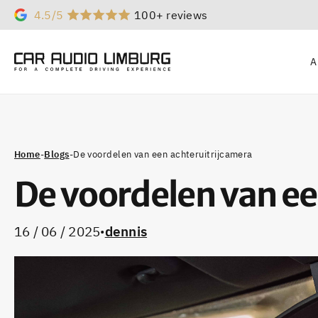
4.5/5
100+ reviews
A
Home
-
Blogs
-
De voordelen van een achteruitrijcamera
De voordelen van ee
16 / 06 / 2025
dennis
•