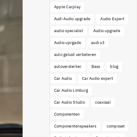
Apple Carplay
Audi Audio upgrade
Audio Expert
audio specialist
Audio upgrade
Audio uprgade
audi s3
auto geluid verbeteren
autoversterker
Bass
blog
Car Audio
Car Audio expert
Car Audio Limburg
Car Audio Studio
coaxiaal
Componenten
Componentenspeakers
composet