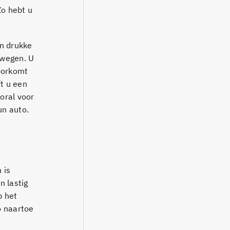
Zo hebt u
in drukke
ewegen. U
voorkomt
ft u een
oral voor
un auto.
 is
n lastig
p het
o naartoe