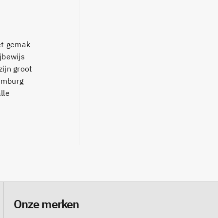
het gemak
jbewijs
ijn groot
Limburg
lle
Onze merken