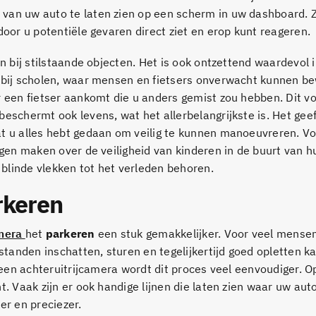
van uw auto te laten zien op een scherm in uw dashboard. 
door u potentiële gevaren direct ziet en erop kunt reageren.
en bij stilstaande objecten. Het is ook ontzettend waardevol 
f bij scholen, waar mensen en fietsers onverwacht kunnen b
r een fietser aankomt die u anders gemist zou hebben. Dit 
eschermt ook levens, wat het allerbelangrijkste is. Het gee
at u alles hebt gedaan om veilig te kunnen manoeuvreren. Vo
rgen maken over de veiligheid van kinderen in de buurt van h
blinde vlekken tot het verleden behoren.
rkeren
amera
het
parkeren
een stuk gemakkelijker. Voor veel mensen
standen inschatten, sturen en tegelijkertijd goed opletten ka
t een achteruitrijcamera wordt dit proces veel eenvoudiger. O
t. Vaak zijn er ook handige lijnen die laten zien waar uw aut
er en preciezer.