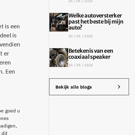
16 / 06 / 2025
Welke autoversterker
past het beste bij mijn
t is een
auto?
deel is
30 / 05 / 2025
ovendien
Betekenis van een
t er
coaxiaal speaker
deren
30 / 05 / 2025
n. Een
Bekijk alle blogs
oe goed u
ones
hadigen,
 dit