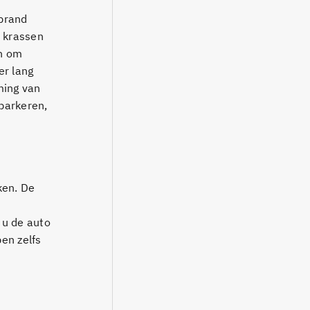
eprand
s krassen
jn om
er lang
ming van
 parkeren,
ken. De
 u de auto
ben zelfs