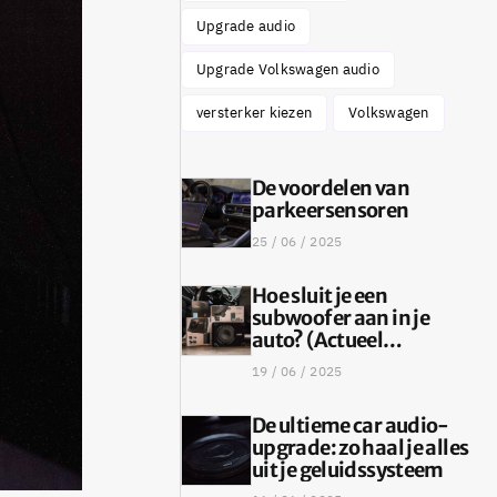
Upgrade audio
Upgrade Volkswagen audio
versterker kiezen
Volkswagen
De voordelen van
parkeersensoren
25 / 06 / 2025
Hoe sluit je een
subwoofer aan in je
auto? (Actueel
stappenplan 2025)
19 / 06 / 2025
De ultieme car audio-
upgrade: zo haal je alles
uit je geluidssysteem