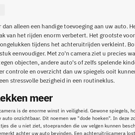
 dan alleen een handige toevoeging aan uw auto. He
k van het rijden enorm verbetert. Het grootste voor
ngelukken tijdens het achteruitrijden verkleint. B
 stuk eenvoudiger. Met zo'n camera ziet u precies wa
egen objecten, andere auto's of zelfs spelende kin
eer controle en overzicht dan uw spiegels ooit kunne
een stressvolle bezigheid in een routineklus.
vlekken meer
jcamera is de enorme winst in veiligheid. Gewone spiegels, h
 uw auto onzichtbaar. Dit noemen we "dode hoeken". In deze z
ltjes die u niet ziet, stoepranden die uw velgen kunnen besc
gemerkt achter uw auto bevinden. Een achteruitrijcamera lost