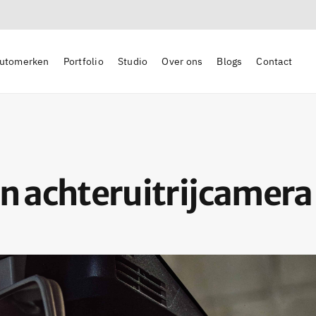
utomerken
Portfolio
Studio
Over ons
Blogs
Contact
n achteruitrijcamera