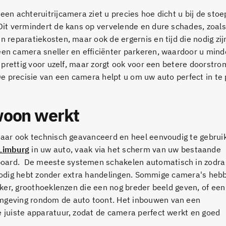
een achteruitrijcamera ziet u precies hoe dicht u bij de sto
 Dit vermindert de kans op vervelende en dure schades, zoal
n reparatiekosten, maar ook de ergernis en tijd die nodig zi
een camera sneller en efficiënter parkeren, waardoor u mind
n prettig voor uzelf, maar zorgt ook voor een betere doorstro
 De precisie van een camera helpt u om uw auto perfect in te
woon werkt
 maar ook technisch geavanceerd en heel eenvoudig te gebrui
 Limburg
in uw auto, vaak via het scherm van uw bestaande
oard. De meeste systemen schakelen automatisch in zodra
 u nodig hebt zonder extra handelingen. Sommige camera's heb
onker, groothoeklenzen die een nog breder beeld geven, of een
omgeving rondom de auto toont. Het inbouwen van een
e juiste apparatuur, zodat de camera perfect werkt en goed