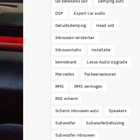
De betekenis van
Demping auto
DSP
Expert car audio
Geluidsdemping
Head unit
Inbouwen versterker
Inbouwstudio
installatie
kennisbank
Lexus Audio Upgrade
Mercedes
Parkeersensoren
RMS
RMS vermogen
RSE scherm
Scherm inbouwen auto
Speakers
Subwoofer
Subwooferbehuizing
Subwoofer inbouwen