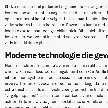
Stel, u moet parallel parkeren langs een drukke weg; met 
bent en hoeveel ruimte u nog heeft tot de auto achter u.
op de bumper of kapotte velgen. Het bespaart u niet allee
zulke schades te laten herstellen. Bovendien kunt u met 
hoeft te zoeken naar een geschikte plek. Dit is niet allee
het verkeer, wat vooral in de stad een groot voordeel is.
zelfs in de kleinste plekjes.
Moderne technologie die ge
Moderne achteruitrijcamera’s zijn niet alleen praktisch,
camera kan naadloos worden ingebouwd door
Car Audio
infotainmentsysteem of een speciaal
scherm
in uw dashb
in zijn achteruit zet, zodat u direct het beeld krijgt dat
extra functies, zoals nachtzicht voor goed zicht in het d
"vogelperspectief" dat een compleet beeld van de hele 
achteruitrijcamera vraagt om specialistische kennis en d
samengaat met de elektronica van uw auto.