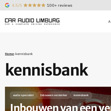
4.5/5
100+ reviews
A
Home
-
kennisbank
kennisbank
audio specialist
Inbouwen versterker
kennisbank
Inbouwen van een ver