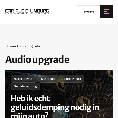
Offerte
Home
-
Audio upgrade
Audio upgrade
Audio upgrade
Car Audio
Demping auto
Geluidsdemping
Heb ik echt
geluidsdemping nodig in
mijn auto?