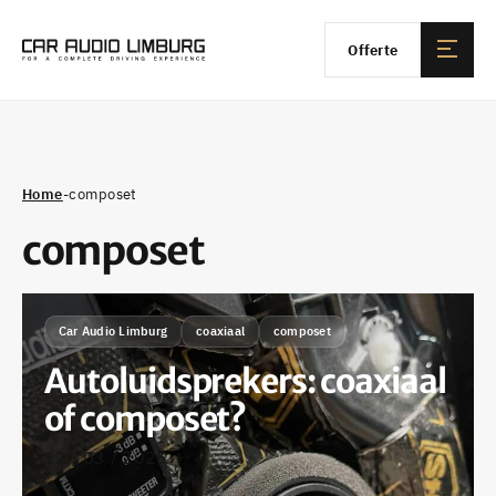
Offerte
Home
-
composet
composet
Car Audio Limburg
coaxiaal
composet
Autoluidsprekers: coaxiaal
of composet?
12 / 03 / 2025
•