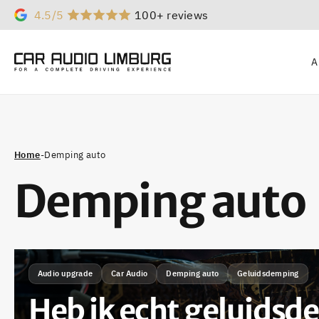
4.5/5
100+ reviews
A
Home
-
Demping auto
Demping auto
Audio upgrade
Car Audio
Demping auto
Geluidsdemping
Heb ik echt geluids