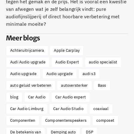
tegen het gemak en de prijs. Het is vooral een kwestie
van afwegen wat je zelf belangrijk vindt: pure
audiofijnslijperij of direct hoorbare verbetering met
minimale moeite?
Meer blogs
Achteruitrijcamera
Apple Carplay
Audi Audio upgrade
Audio Expert
audio specialist
Audio upgrade
Audio uprgade
audi s3
auto geluid verbeteren
autoversterker
Bass
blog
Car Audio
Car Audio expert
Car Audio Limburg
Car Audio Studio
coaxiaal
Componenten
Componentenspeakers
composet
De betekenis van
Demping auto
DSP