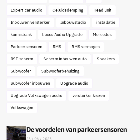
Expert car audio
Geluidsdemping
Head unit
Inbouwen versterker
Inbouwstudio
installatie
kennisbank
Lexus Audio Upgrade
Mercedes
Parkeersensoren
RMS
RMS vermogen
RSE scherm
Scherm inbouwen auto
Speakers
Subwoofer
Subwooferbehuizing
Subwoofer inbouwen
Upgrade audio
Upgrade Volkswagen audio
versterker kiezen
Volkswagen
De voordelen van parkeersensoren
25 / 06 / 2025