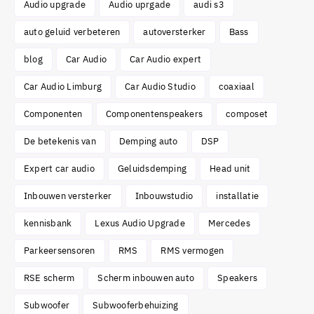
Audio upgrade
Audio uprgade
audi s3
auto geluid verbeteren
autoversterker
Bass
blog
Car Audio
Car Audio expert
Car Audio Limburg
Car Audio Studio
coaxiaal
Componenten
Componentenspeakers
composet
De betekenis van
Demping auto
DSP
Expert car audio
Geluidsdemping
Head unit
Inbouwen versterker
Inbouwstudio
installatie
kennisbank
Lexus Audio Upgrade
Mercedes
Parkeersensoren
RMS
RMS vermogen
RSE scherm
Scherm inbouwen auto
Speakers
Subwoofer
Subwooferbehuizing