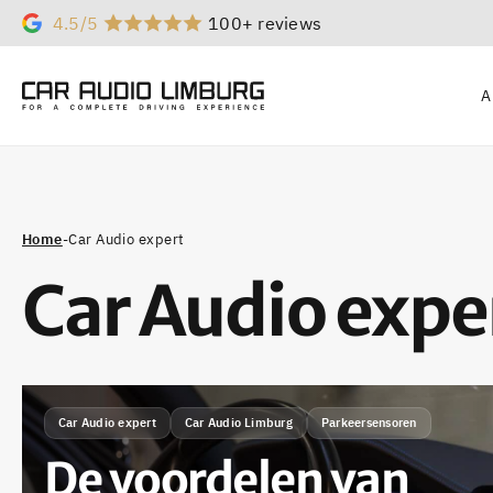
4.5/5
100+ reviews
A
Home
-
Car Audio expert
Car Audio expe
Car Audio expert
Car Audio Limburg
Parkeersensoren
De voordelen van