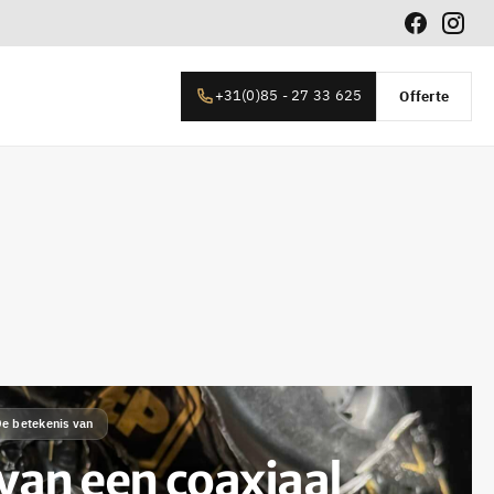
+31(0)85 - 27 33 625
Offerte
e betekenis van
van een coaxiaal