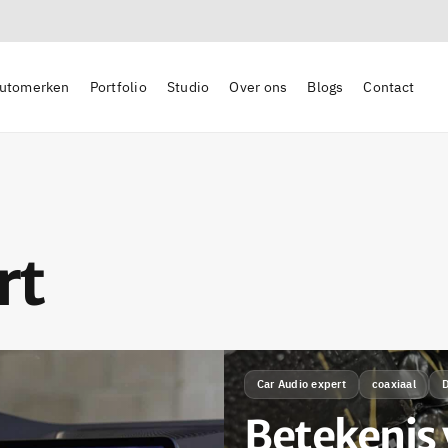
utomerken
Portfolio
Studio
Over ons
Blogs
Contact
rt
Car Audio expert
coaxiaal
D
Betekenis 