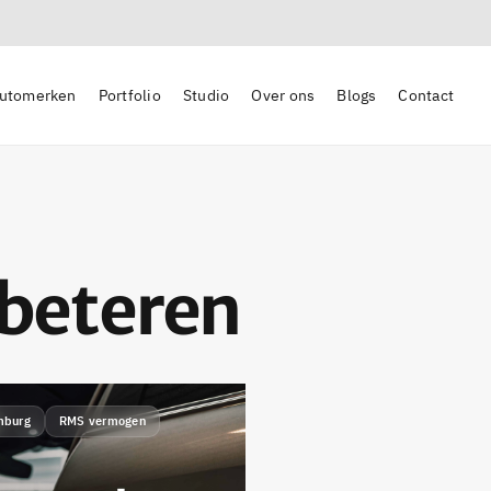
utomerken
Portfolio
Studio
Over ons
Blogs
Contact
rbeteren
mburg
RMS vermogen