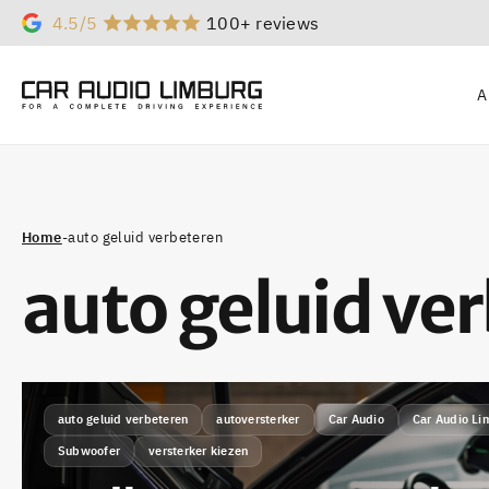
4.5/5
100+ reviews
A
Home
-
auto geluid verbeteren
auto geluid ve
auto geluid verbeteren
autoversterker
Car Audio
Car Audio Li
Subwoofer
versterker kiezen