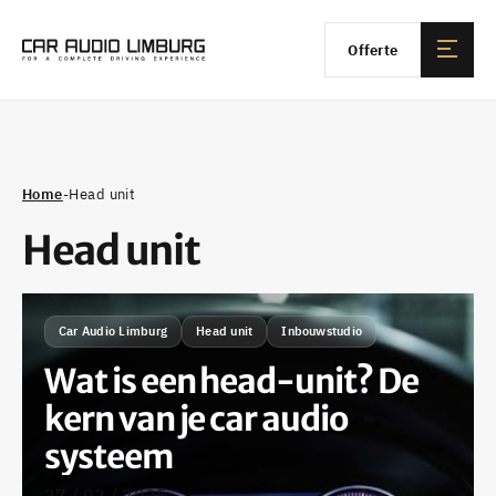
Offerte
Home
-
Head unit
Head unit
Car Audio Limburg
Head unit
Inbouwstudio
Wat is een head-unit? De
kern van je car audio
systeem
27 / 02 / 2025