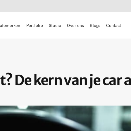
utomerken
Portfolio
Studio
Over ons
Blogs
Contact
t? De kern van je car