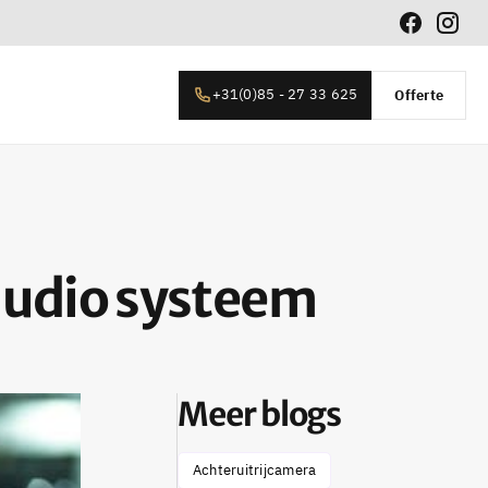
+31(0)85 - 27 33 625
Offerte
 audio systeem
Meer blogs
Achteruitrijcamera