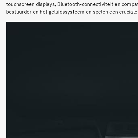
touchscreen displays, Bluetooth-connectiviteit en compat
bestuurder en het geluidssysteem en spelen een cruciale r