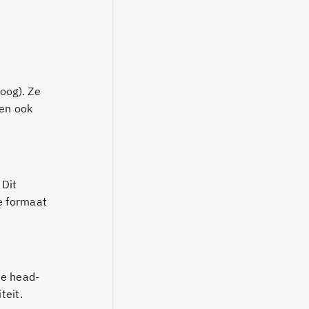
oog). Ze
nen ook
 Dit
re formaat
de head-
teit.