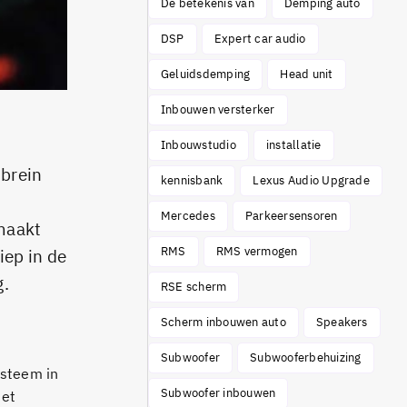
De betekenis van
Demping auto
DSP
Expert car audio
Geluidsdemping
Head unit
Inbouwen versterker
Inbouwstudio
installatie
 brein
kennisbank
Lexus Audio Upgrade
Mercedes
Parkeersensoren
maakt
RMS
RMS vermogen
iep in de
g.
RSE scherm
Scherm inbouwen auto
Speakers
Subwoofer
Subwooferbehuizing
ysteem in
Subwoofer inbouwen
met