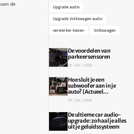
ssen de
Upgrade audio
Upgrade Volkswagen audio
versterker kiezen
Volkswagen
De voordelen van
parkeersensoren
25 / 06 / 2025
Hoe sluit je een
subwoofer aan in je
auto? (Actueel
stappenplan 2025)
19 / 06 / 2025
De ultieme car audio-
upgrade: zo haal je alles
uit je geluidssysteem