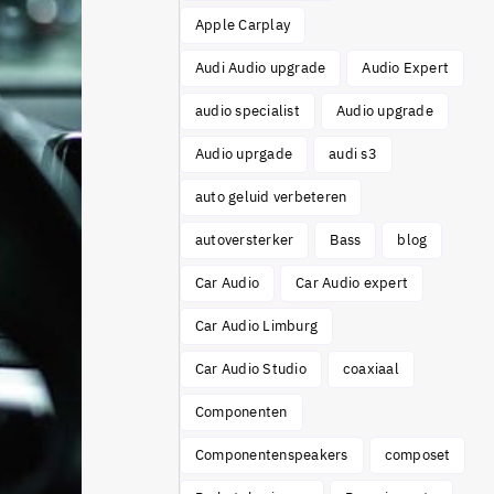
Apple Carplay
Audi Audio upgrade
Audio Expert
audio specialist
Audio upgrade
Audio uprgade
audi s3
auto geluid verbeteren
autoversterker
Bass
blog
Car Audio
Car Audio expert
Car Audio Limburg
Car Audio Studio
coaxiaal
Componenten
Componentenspeakers
composet