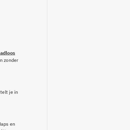
aadloos
en zonder
elt je in
Maps en