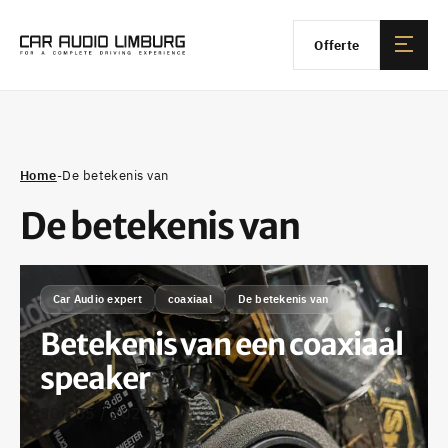
Offerte
Home
-
De betekenis van
De betekenis van
Car Audio expert
coaxiaal
De betekenis van
Betekenis van een coaxiaal
speaker
30 / 05 / 2025
•