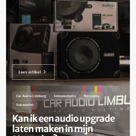
•
dennis
Lees artikel
Car Audio Limburg
Inbouwstudio
Mercedes
Subwoofer
Kan ik een audio upgrade
laten maken in mijn