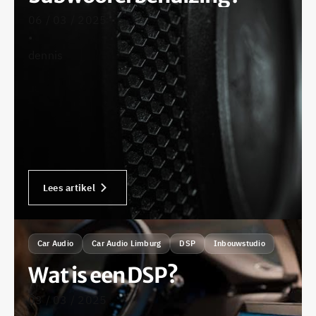
06 / 03 / 2025
•
dennis
Lees artikel
Car Audio
Car Audio Limburg
DSP
Inbouwstudio
Wat is een DSP?
03 / 03 / 2025