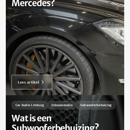
Mercedes?
22 / 04 / 2025
•
dennis
Lees artikel
Car Audio Limburg
Inbouwstudio
Subwooferbehuizing
Wat is een
Subwooferbehuizing?