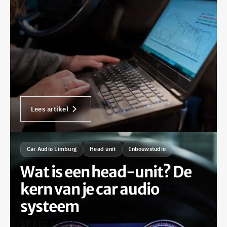
•
dennis
Lees artikel
Car Audio Limburg
Head unit
Inbouwstudio
Wat is een head-unit? De
kern van je car audio
systeem
27 / 02 / 2025