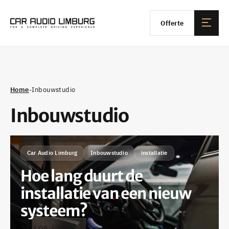
Offerte
Home
-
Inbouwstudio
Inbouwstudio
Car Audio Limburg
Inbouwstudio
installatie
Hoe lang duurt de
installatie van een nieuw
systeem?
21 / 05 / 2025