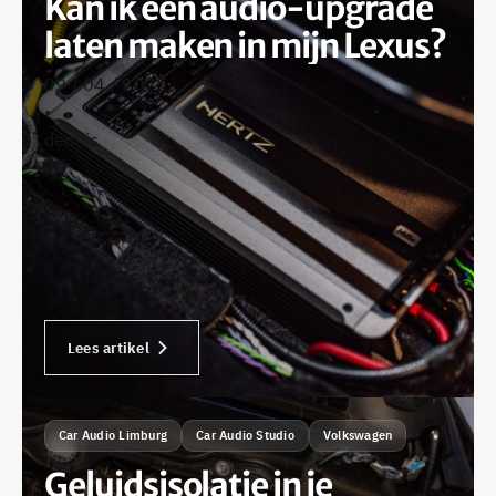
Kan ik een audio-upgrade
laten maken in mijn Lexus?
09 / 04 / 2025
•
dennis
Lees artikel
Car Audio Limburg
Car Audio Studio
Volkswagen
Geluidsisolatie in je