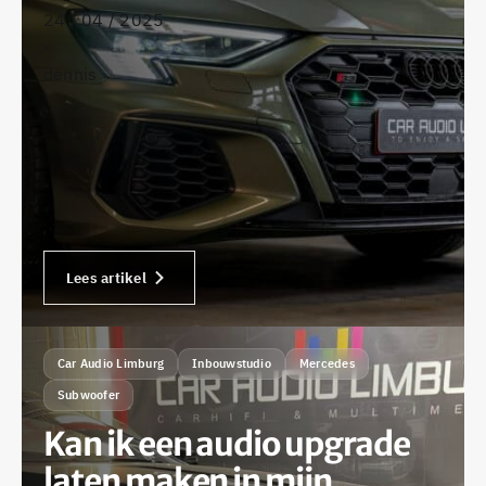
24 / 04 / 2025
•
dennis
Lees artikel
Car Audio Limburg
Inbouwstudio
Mercedes
Subwoofer
Kan ik een audio upgrade
laten maken in mijn