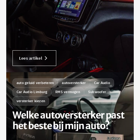
Lees artikel
auto geluid verbeteren
autoversterker
Car Audio
Car Audio Limburg
RMS vermogen
Subwoofer
versterker kiezen
Welke autoversterker past
het beste bij mijn auto?
30 / 05 / 2025