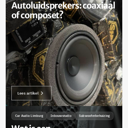
Autoluidsprekers: coaxiaal
of composet?
12 / 03 / 2025
•
tim
Lees artikel
Car Audio Limburg
Inbouwstudio
Subwooferbehuizing