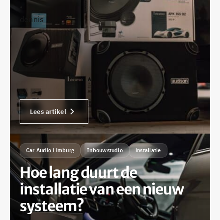
•
dennis
Lees artikel
Car Audio Limburg
Inbouwstudio
installatie
Hoe lang duurt de
installatie van een nieuw
systeem?