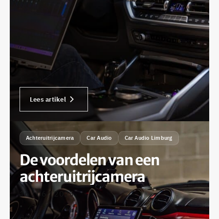
dennis
Lees artikel
Achteruitrijcamera
Car Audio
Car Audio Limburg
De voordelen van een
achteruitrijcamera
16 / 06 / 2025
•
dennis