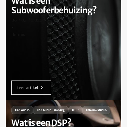
Wat is een
Subwooferbehuizing?
06 / 03 / 2025
•
dennis
Lees artikel
Car Audio
Car Audio Limburg
DSP
Inbouwstudio
Wat is een DSP?