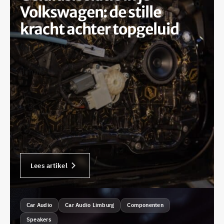
Volkswagen: de stille
kracht achter topgeluid
04 / 04 / 2025
•
dennis
Lees artikel
Car Audio
Car Audio Limburg
Componenten
Speakers