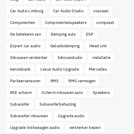
Car Audio Limburg
Car Audio Studio
coaxiaal
Componenten
Componentenspeakers
composet
De betekenis van
Demping auto
DSP
Expert car audio
Geluidsdemping
Head unit
Inbouwen versterker
Inbouwstudio
installatie
kennisbank
Lexus Audio Upgrade
Mercedes
Parkeersensoren
RMS
RMS vermogen
RSE scherm
Scherm inbouwen auto
Speakers
Subwoofer
Subwooferbehuizing
Subwoofer inbouwen
Upgrade audio
Upgrade Volkswagen audio
versterker kiezen