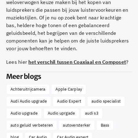
weloverwogen keuze maken bij het kopen van
luidsprekers die passen bij jouw luistervoorkeuren en
muziekstijlen. Of je nu op zoek bent naar krachtige
bas, heldere hoge tonen of een gebalanceerd
geluidsbeeld, het begrijpen van de verschillende
componenten kan je helpen om de juiste luidsprekers
voor jouw behoeften te vinden.
Lees hier
het verschil tussen Coaxiaal en Composet
?
Meer blogs
Achteruitrijcamera
Apple Carplay
Audi Audio upgrade
Audio Expert
audio specialist
Audio upgrade
Audio uprgade
audi s3
auto geluid verbeteren
autoversterker
Bass
blog
Car Audio
Car Audio expert