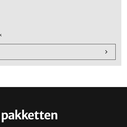
k
pakketten