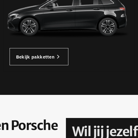
Bekijk pakketten
een Porsche
Wil jij jez