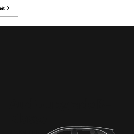
eit
Audio upgrade B-
Klasse
3PAKKETTEN