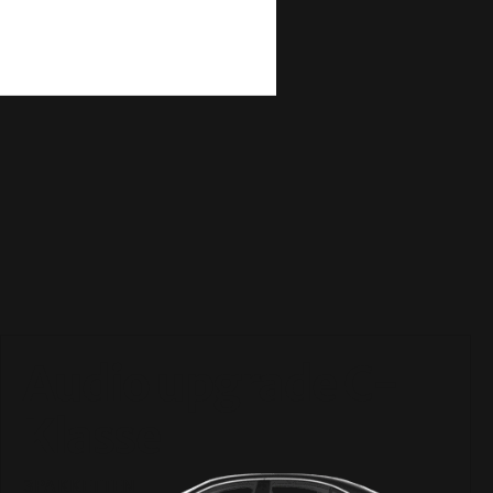
Audio upgrade C-
Klasse
3PAKKETTEN