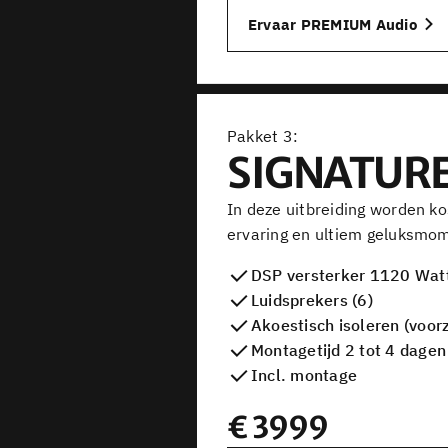
Ervaar PREMIUM Audio
Pakket
SIGNATUR
In deze uitbreiding worden k
ervaring en ultiem geluksmom
DSP versterker 1120 Wat
Luidsprekers (6)
Akoestisch isoleren (voorz
Montagetijd 2 tot 4 dagen
Incl. montage
€
3999