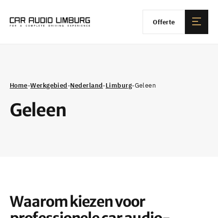
Offerte
Home
-
Werkgebied
-
Nederland
-
Limburg
-
Geleen
Geleen
Waarom kiezen voor