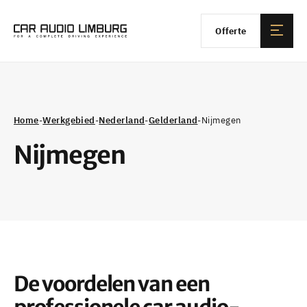
Offerte
Home
-
Werkgebied
-
Nederland
-
Gelderland
-
Nijmegen
Nijmegen
De voordelen van een