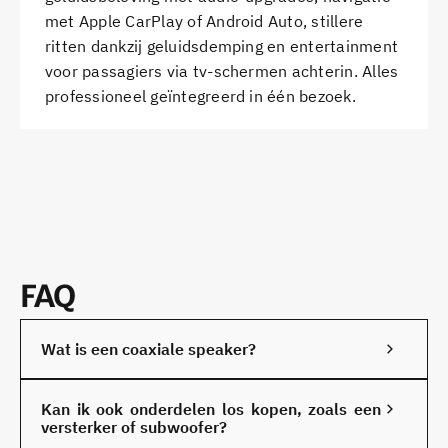
met Apple CarPlay of Android Auto, stillere
ritten dankzij geluidsdemping en entertainment
voor passagiers via tv-schermen achterin. Alles
professioneel geïntegreerd in één bezoek.
FAQ
Wat is een coaxiale speaker?
Een coaxiaal speaker is een luidspreker waarin
Kan ik ook onderdelen los kopen, zoals een
meerdere speakercomponenten – zoals een woofer
versterker of subwoofer?
en tweeter – gecombineerd zijn in één behuizing. Zo