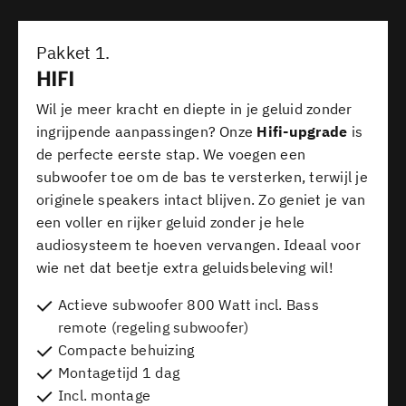
speakers of de versterker, al een groot verschil
maken. In andere gevallen is een volledige
Pakket 1.
vervanging de beste keuze om het maximale uit je
HIFI
systeem te halen.
Wil je meer kracht en diepte in je geluid zonder
ingrijpende aanpassingen? Onze
Hifi-upgrade
is
de perfecte eerste stap. We voegen een
subwoofer toe om de bas te versterken, terwijl je
originele speakers intact blijven. Zo geniet je van
een voller en rijker geluid zonder je hele
audiosysteem te hoeven vervangen. Ideaal voor
wie net dat beetje extra geluidsbeleving wil!
Actieve subwoofer 800 Watt incl. Bass
remote (regeling subwoofer)
Compacte behuizing
Montagetijd 1 dag
Incl. montage