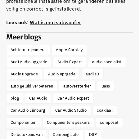
professionele installatie om te garanderen dat alles
veilig en correct is geïnstalleerd.
Lees ook
:
Wat is een subwoofer
Meer blogs
Achteruitrijcamera
Apple Carplay
Audi Audio upgrade
Audio Expert
audio specialist
Audio upgrade
Audio uprgade
audi s3
auto geluid verbeteren
autoversterker
Bass
blog
Car Audio
Car Audio expert
Car Audio Limburg
Car Audio Studio
coaxiaal
Componenten
Componentenspeakers
composet
De betekenis van
Demping auto
DSP