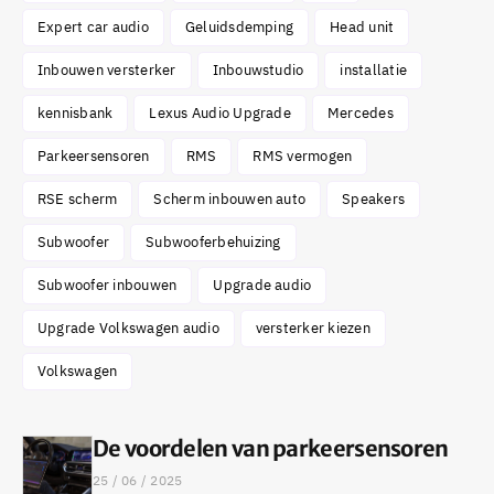
Expert car audio
Geluidsdemping
Head unit
Inbouwen versterker
Inbouwstudio
installatie
kennisbank
Lexus Audio Upgrade
Mercedes
Parkeersensoren
RMS
RMS vermogen
RSE scherm
Scherm inbouwen auto
Speakers
Subwoofer
Subwooferbehuizing
Subwoofer inbouwen
Upgrade audio
Upgrade Volkswagen audio
versterker kiezen
Volkswagen
De voordelen van parkeersensoren
25 / 06 / 2025