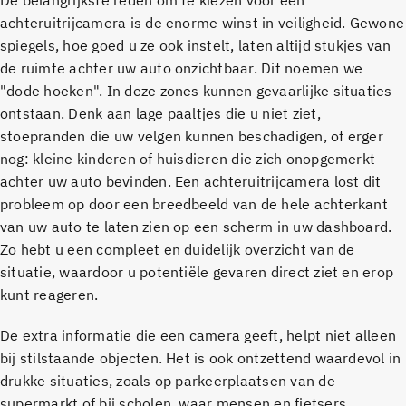
De belangrijkste reden om te kiezen voor een
achteruitrijcamera is de enorme winst in veiligheid. Gewone
spiegels, hoe goed u ze ook instelt, laten altijd stukjes van
de ruimte achter uw auto onzichtbaar. Dit noemen we
"dode hoeken". In deze zones kunnen gevaarlijke situaties
ontstaan. Denk aan lage paaltjes die u niet ziet,
stoepranden die uw velgen kunnen beschadigen, of erger
nog: kleine kinderen of huisdieren die zich onopgemerkt
achter uw auto bevinden. Een achteruitrijcamera lost dit
probleem op door een breedbeeld van de hele achterkant
van uw auto te laten zien op een scherm in uw dashboard.
Zo hebt u een compleet en duidelijk overzicht van de
situatie, waardoor u potentiële gevaren direct ziet en erop
kunt reageren.
De extra informatie die een camera geeft, helpt niet alleen
bij stilstaande objecten. Het is ook ontzettend waardevol in
drukke situaties, zoals op parkeerplaatsen van de
supermarkt of bij scholen, waar mensen en fietsers